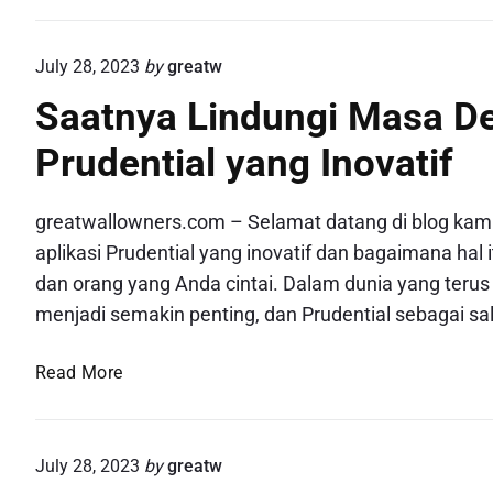
n
f
July 28, 2023
by
greatw
a
Saatnya Lindungi Masa D
a
t
Prudential yang Inovatif
M
e
m
greatwallowners.com – Selamat datang di blog ka
i
aplikasi Prudential yang inovatif dan bagaimana h
l
dan orang yang Anda cintai. Dalam dunia yang ter
i
menjadi semakin penting, dan Prudential sebagai s
h
A
S
Read More
g
a
e
a
n
t
A
July 28, 2023
by
greatw
n
s