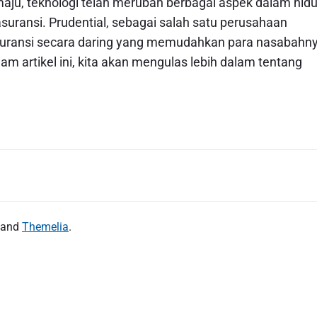
maju, teknologi telah merubah berbagai aspek dalam hid
suransi. Prudential, sebagai salah satu perusahaan
asuransi secara daring yang memudahkan para nasabahn
m artikel ini, kita akan mengulas lebih dalam tentang
and
Themelia
.