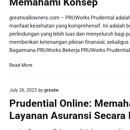
Memahami Konsep
n
n
n
t
y
A
u
a
greatwallowners.com – PRUWorks Prudential adala
n
k
P
manfaat kesehatan yang komprehensif. Ini adalah 
d
M
e
a
perlindungan yang lebih luas dan menyeluruh bagi 
a
m
d
memberikan ketenangan pikiran finansial, sekaligu
s
b
e
Bagaimana PRUWorks Bekerja PRUWorks Prudentia
a
a
n
D
y
g
M
Read More
e
a
a
e
p
r
n
n
a
a
A
g
n
n
July 26, 2023
by
greatw
p
e
y
P
l
Prudential Online: Mema
n
a
r
i
a
n
e
Layanan Asuransi Secara 
k
l
g
m
a
L
L
i
s
e