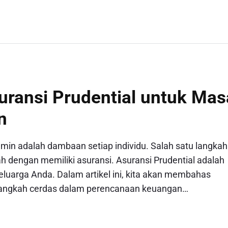
ransi Prudential untuk Mas
n
min adalah dambaan setiap individu. Salah satu langkah
dengan memiliki asuransi. Asuransi Prudential adalah
 keluarga Anda. Dalam artikel ini, kita akan membahas
 langkah cerdas dalam perencanaan keuangan…