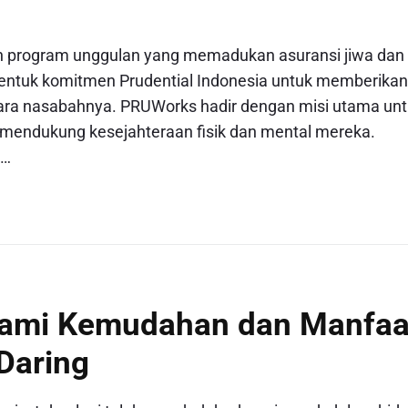
h program unggulan yang memadukan asuransi jiwa dan
bentuk komitmen Prudential Indonesia untuk memberikan
para nasabahnya. PRUWorks hadir dengan misi utama un
s mendukung kesejahteraan fisik dan mental mereka.
l…
hami Kemudahan dan Manfaa
Daring